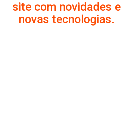
site com novidades e
novas tecnologias.
Contato:
41 988812357
Serviços:
Criação de site | Gestão de rede social |
Campanhas | Produção de video
institucional