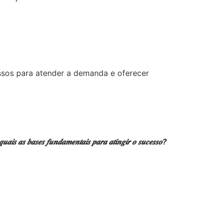
ssos para atender a demanda e oferecer
𝒒𝒖𝒂𝒊𝒔 𝒂𝒔 𝒃𝒂𝒔𝒆𝒔 𝒇𝒖𝒏𝒅𝒂𝒎𝒆𝒏𝒕𝒂𝒊𝒔 𝒑𝒂𝒓𝒂 𝒂𝒕𝒊𝒏𝒈𝒊𝒓 𝒐 𝒔𝒖𝒄𝒆𝒔𝒔𝒐?