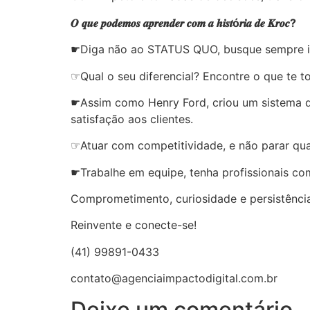
𝑶 𝒒𝒖𝒆 𝒑𝒐𝒅𝒆𝒎𝒐𝒔 𝒂𝒑𝒓𝒆𝒏𝒅𝒆𝒓 𝒄𝒐𝒎 𝒂 𝒉𝒊𝒔𝒕ó𝒓𝒊𝒂 𝒅𝒆 𝑲𝒓𝒐𝒄?
☛Diga não ao STATUS QUO, busque sempre in
☞Qual o seu diferencial? Encontre o que te t
☛Assim como Henry Ford, criou um sistema d
satisfação aos clientes.
☞Atuar com competitividade, e não parar qua
☛Trabalhe em equipe, tenha profissionais co
Comprometimento, curiosidade e persistência
Reinvente e conecte-se!
(41) 99891-0433
contato@agenciaimpactodigital.com.br
Deixe um comentário