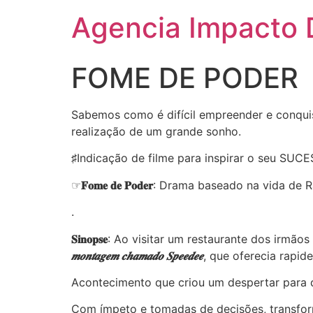
Agencia Impacto D
FOME DE PODER
Sabemos como é difícil empreender e conquist
realização de um grande sonho.
♯Indicação de filme para inspirar o seu SUCE
☞
𝐅𝐨𝐦𝐞 𝐝𝐞 𝐏𝐨𝐝𝐞𝐫
: Drama baseado na vida de Ra
.
𝐒𝐢𝐧𝐨𝐩𝐬𝐞
: Ao visitar um restaurante dos irmão
𝒎𝒐𝒏𝒕𝒂𝒈𝒆𝒎 𝒄𝒉𝒂𝒎𝒂𝒅𝒐 𝑺𝒑𝒆𝒆𝒅𝒆𝒆
, que oferecia rapid
Acontecimento que criou um despertar para 
Com ímpeto e tomadas de decisões, transfor