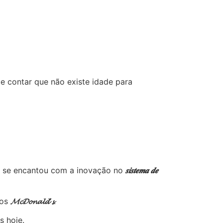
de contar que não existe idade para
oc se encantou com a inovação no
𝒔𝒊𝒔𝒕𝒆𝒎𝒂 𝒅𝒆
ãos
𝓜𝓬𝓓𝓸𝓷𝓪𝓵𝓭’𝓼
.
 hoje.